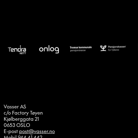
Vasser AS
c/o Factory Tøyen
Kjølberggata 21
0653 OSLO
E-post
post@vasser.no
Mobil
944 41 442