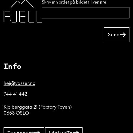
Skriv inn ordet på bildet til venstre
Send
Info
hei@vasser.no
944 41 442
Kjølberggata 21 (Factory Tøyen)
0653 OSLO
Instagram
LinkedIn