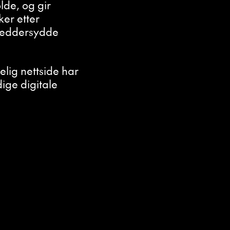
lde, og gir
ker etter
kreddersydde
lig nettside har
dige digitale