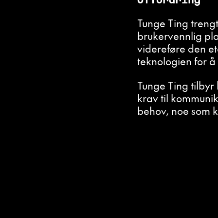
Tunge Ting trengt
brukervennlig plat
videreføre den e
teknologien for å
Tunge Ting tilby
krav til kommuni
behov, noe som k