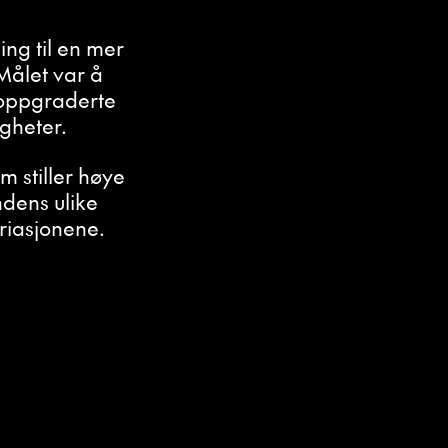
ing til en mer
 Målet var å
 oppgraderte
igheter.
 stiller høye
dens ulike
riasjonene.