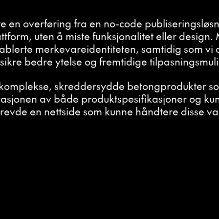
e en overføring fra en no-code publiseringsløsn
tform, uten å miste funksjonalitet eller design.
tablerte merkevareidentiteten, samtidig som vi
 sikre bedre ytelse og fremtidige tilpasningsmul
r komplekse, skreddersydde betongprodukter som
kasjonen av både produktspesifikasjoner og kun
revde en nettside som kunne håndtere disse va