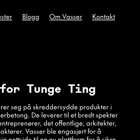
ster
Blogg
Om Vasser
Kontakt
for Tunge Ting
erer seg på skreddersydde produkter i
rbetong. De leverer til et bredt spekter
entreprenører, det offentlige, arkitekter,
aktører. Vasser ble engasjert for å
n nettside til en ny plattform for å sikre