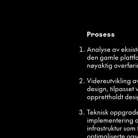
Prosess
Analyse av eksis
den gamle plattfo
nøyaktig overføri
Videreutvikling a
design, tilpasset
opprettholdt desi
Teknisk oppgrade
implementering av
infrastruktur som 
optimaliserte og