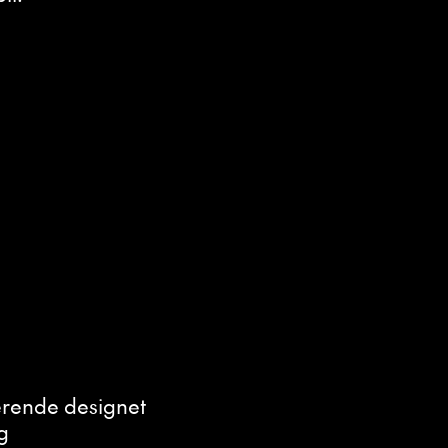
erende designet
g