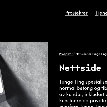
Prosjekter
Tjene
Prosjekter
/
Nettside for Tunge Ting
Nettside 
Tunge Ting spesialis
normal betong og fibe
av kunder, inkludert 
kunstnere og private 
overføre Tunge Ting si