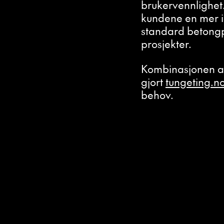
brukervennlighet.
kundene en mer in
standard betongp
prosjekter.
Kombinasjonen av 
gjort
tungeting.n
behov.