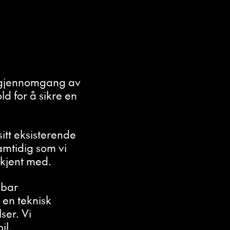
g gjennomgang av
ld for å sikre en
itt eksisterende
amtidig som vi
 kjent med.
ebar
 en teknisk
ser. Vi
il.