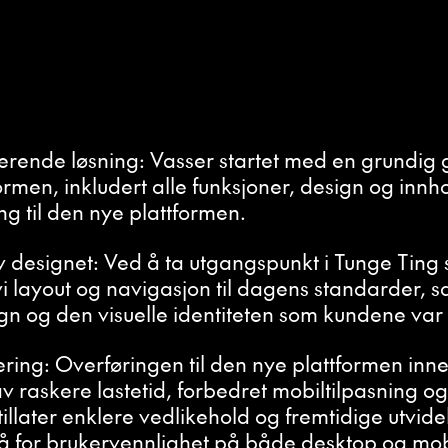
terende løsning: Vasser startet med en grundi
rmen, inkludert alle funksjoner, design og innho
ng til den nye plattformen.
v designet: Ved å ta utgangspunkt i Tunge Ting s
 vi layout og navigasjon til dagens standarder, s
gn og den visuelle identiteten som kundene var
ring: Overføringen til den nye plattformen inn
 raskere lastetid, forbedret mobiltilpasning og
tillater enklere vedlikehold og fremtidige utvidel
så for brukervennlighet på både desktop og mob